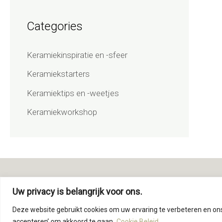
Categories
Keramiekinspiratie en -sfeer
Keramiekstarters
Keramiektips en -weetjes
Keramiekworkshop
Voets Ceramics
Uw privacy is belangrijk voor ons.
Vedelweg 22 - 3210 Linden
Deze website gebruikt cookies om uw ervaring te verbeteren en ons v
+32 483 488 306
accepteren’ om akkoord te gaan.
Cookie Beleid