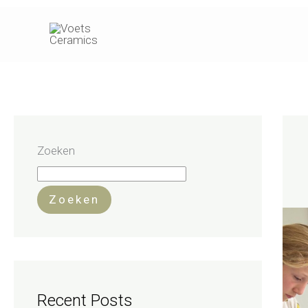
Ga
naar
de
inhoud
Zoeken
Zoeken
Recent Posts