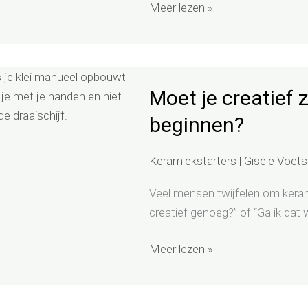
Meer lezen »
Moet
Moet je creatief 
je
creatief
beginnen?
zijn
om
Keramiekstarters
|
Gisèle Voets
met
keramiek
Veel mensen twijfelen om kerami
te
creatief genoeg?” of “Ga ik dat 
beginnen?
Meer lezen »