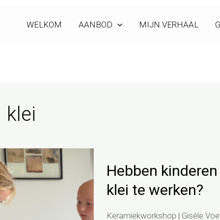
WELKOM
AANBOD
MIJN VERHAAL
G
klei
Hebben
Hebben kinderen
kinderen
wel
klei te werken?
voldoende
geduld
Keramiekworkshop
|
Gisèle Voe