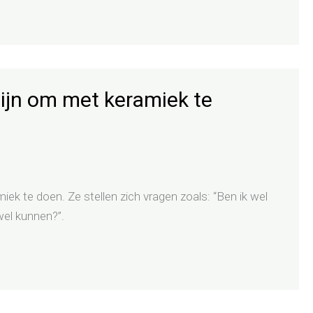
zijn om met keramiek te
ek te doen. Ze stellen zich vragen zoals: “Ben ik wel
wel kunnen?”.