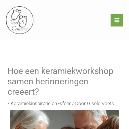
Ga
naar
de
inhoud
Hoe een keramiekworkshop
samen herinneringen
creëert?
/
Keramiekinspiratie en -sfeer
/ Door
Gisèle Voets