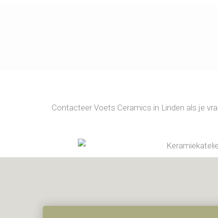
Ga
naar
de
inhoud
Contacteer Voets Ceramics in Linden als je vr