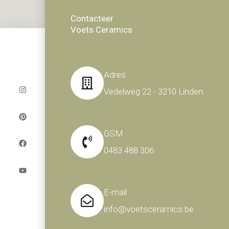
Contacteer
Voets Ceramics
I
P
F
Y
Adres
n
i
a
o
s
n
c
u
Vedelweg 22 - 3210 Linden
t
t
e
t
a
e
b
u
g
r
o
b
r
e
o
e
a
s
k
m
t
GSM
0483 488 306
E-mail
info@voetsceramics.be