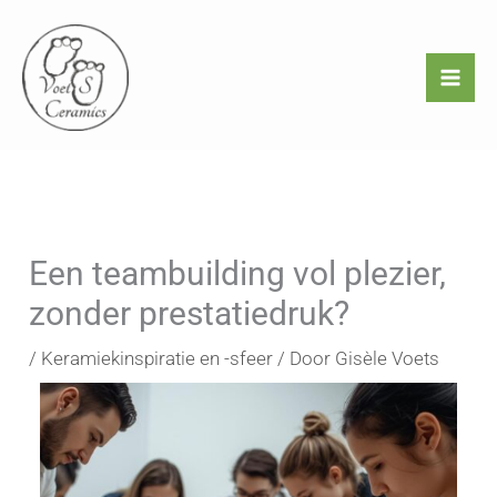
Ga
naar
de
inhoud
Een teambuilding vol plezier,
zonder prestatiedruk?
/
Keramiekinspiratie en -sfeer
/ Door
Gisèle Voets