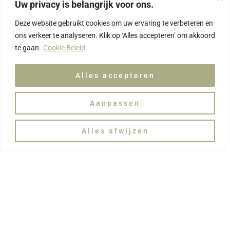
Uw privacy is belangrijk voor ons.
Deze website gebruikt cookies om uw ervaring te verbeteren en
ons verkeer te analyseren. Klik op ‘Alles accepteren’ om akkoord
te gaan.
Cookie Beleid
Alles accepteren
Vind jij draaien op een draaischijf niet leuk? Kies dan
Aanpassen
voor handopbouw. Je leert klei met je handen opbouwen
en kan hetzelfde maken als op een draaischijf.
Alles afwijzen
Zowel voor gevorderden als beginners.
Je kan kiezen voor 4 sessies of 8 sessies (van 2u),
wekelijks op dezelfde dag en hetzelfde tijdstip.
Ook kinderen
, vanaf 6 jaar,
zijn welkom, en ze
hoeven
niet begeleid
te worden
door een volwassene
.