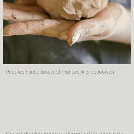
Proefles handopbouw of manueel klei opbouwen