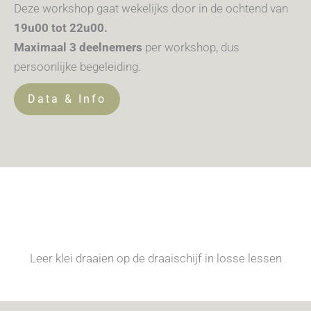
Deze workshop gaat wekelijks door in de ochtend van
19u00 tot 22u00.
Maximaal 3 deelnemers
per workshop, dus
persoonlijke begeleiding.
Data & Info
Leer klei draaien op de draaischijf in losse lessen