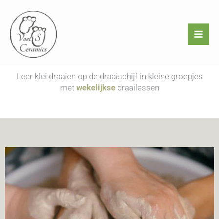
Ga
naar
de
inhoud
Leer klei draaien op de draaischijf in kleine groepjes
met
wekelijkse
draailessen