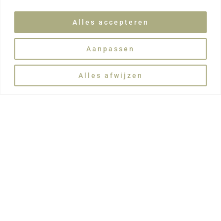
Alles accepteren
Aanpassen
Alles afwijzen
Van een simpel stukje klei naar een uniek
meesterwerk – helemaal gedraaid door jou.