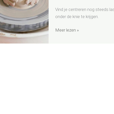
hoe
kun
Vind je centreren nog steeds la
je
onder de knie te krijgen.
het
Meer lezen »
verbeteren?