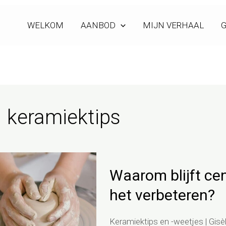
WELKOM
AANBOD
MIJN VERHAAL
G
keramiektips
Waarom
Waarom blijft cen
blijft
centreren
het verbeteren?
moeilijk
en
Keramiektips en -weetjes
|
Gisè