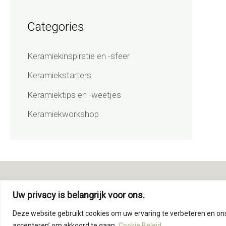
Categories
Keramiekinspiratie en -sfeer
Keramiekstarters
Keramiektips en -weetjes
Keramiekworkshop
Voets Ceramics
Uw privacy is belangrijk voor ons.
Vedelweg 22 - 3210 Linden
Deze website gebruikt cookies om uw ervaring te verbeteren en ons v
+32 483 488 306
accepteren’ om akkoord te gaan.
Cookie Beleid