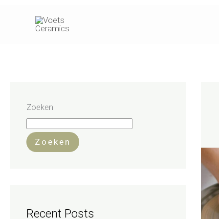
Ga
naar
de
inhoud
Zoeken
Zoeken
Recent Posts