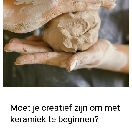
zijn
om
met
keramiek
te
beginnen?
Moet je creatief zijn om met
keramiek te beginnen?