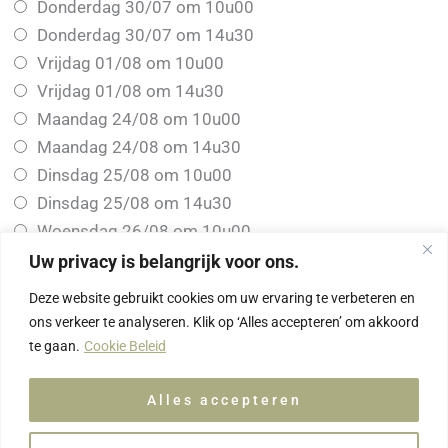
Donderdag 30/07 om 10u00
Donderdag 30/07 om 14u30
Vrijdag 01/08 om 10u00
Vrijdag 01/08 om 14u30
Maandag 24/08 om 10u00
Maandag 24/08 om 14u30
Dinsdag 25/08 om 10u00
Dinsdag 25/08 om 14u30
Woensdag 26/08 om 10u00
Woensdag 26/08 om 14u30
Uw privacy is belangrijk voor ons.
Donderdag 27/08 om 10u00
Deze website gebruikt cookies om uw ervaring te verbeteren en
Donderdag 27/08 om 14u30
ons verkeer te analyseren. Klik op ‘Alles accepteren’ om akkoord
te gaan.
Cookie Beleid
Ik aanvaard de algemene voorwaarden van Voets
Ceramics
*
Alles accepteren
Ja