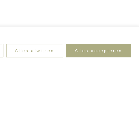
Alles afwijzen
Alles accepteren
dien deze data niet passen, kan je dit
vooraf