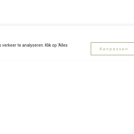
erkeer te analyseren. Klik op ‘Alles
Aanpassen
de halve dag waarop je de werkstukken komt glazuren. In
oraf
en.
sies vinden plaats op de volgende data:
 woensdag 29/07
/08, woensdag 26/08, donderdag 27/08 en vrijdag 28/08.
lgende 2 tijdstippen: