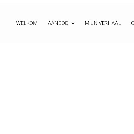
WELKOM
AANBOD
MIJN VERHAAL
G
keramiek draaien in juli en augustus