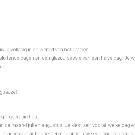
 je volledig in de wereld van het draaien.
uitende dagen en een glazuursessie van een halve dag.
Je w
en:
agpauze)
dag 1 gedraaid hebt.
n de maand juli en augustus. Je kiest zelf vooraf welke dag en
en, mag je contact opnemen en spreken we een andere datum 