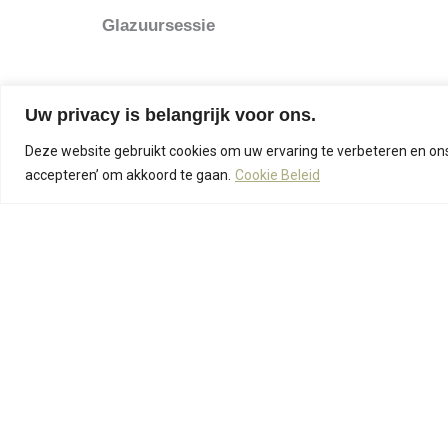
Glazuursessie
Uw privacy is belangrijk voor ons.
Deze website gebruikt cookies om uw ervaring te verbeteren en ons v
accepteren’ om akkoord te gaan.
Cookie Beleid
Naast de twee aaneensluitende data, kies je
vo
vermelden zodat we een andere datum afsprek
Je leert glazuren met een borstel.
De glazuurses
in juli: maandag 27/07, dinsdag 28/07,
in augustus: maandag 24/08, dinsdag 25
Je kan naast de datum kiezen uit één van de vo
van 10u00 tot 13u00
van 14u30 tot 17u30